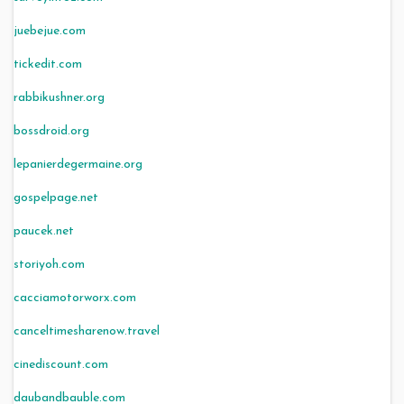
juebejue.com
tickedit.com
rabbikushner.org
bossdroid.org
lepanierdegermaine.org
gospelpage.net
paucek.net
storiyoh.com
cacciamotorworx.com
canceltimesharenow.travel
cinediscount.com
daubandbauble.com