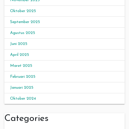
November 2025
Oktober 2025
September 2025
Agustus 2025
Juni 2025
April 2025
Maret 2025
Februari 2025
Januari 2025
Oktober 2024
Categories