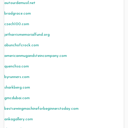
autourdemusil.net
bradgrace.com
czech100.com
jetharrismemorialfund.org
abunchofcrock.com
americanmugandsteincompany.com
quenchsa.com
byrunners.com
sharkberg.com
gmcdubai.com
bestsewingmachineforbeginnerstoday.com
ankagallery.com