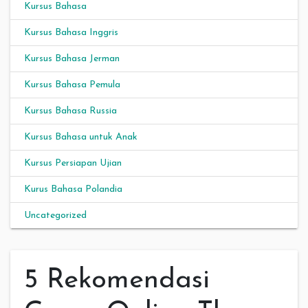
Kursus Bahasa
Kursus Bahasa Inggris
Kursus Bahasa Jerman
Kursus Bahasa Pemula
Kursus Bahasa Russia
Kursus Bahasa untuk Anak
Kursus Persiapan Ujian
Kurus Bahasa Polandia
Uncategorized
5 Rekomendasi