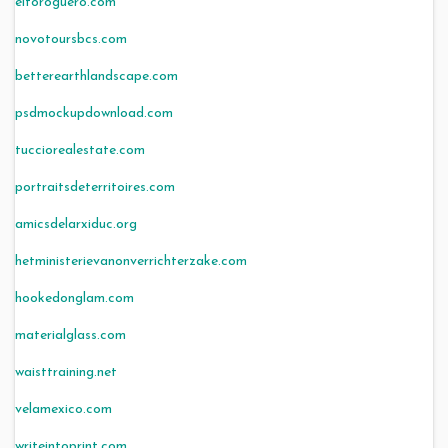
eltoroguero.com
novotoursbcs.com
betterearthlandscape.com
psdmockupdownload.com
tucciorealestate.com
portraitsdeterritoires.com
amicsdelarxiduc.org
hetministerievanonverrichterzake.com
hookedonglam.com
materialglass.com
waisttraining.net
velamexico.com
writeintoprint.com