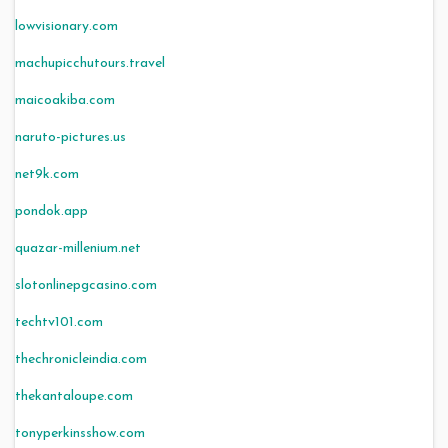
lowvisionary.com
machupicchutours.travel
maicoakiba.com
naruto-pictures.us
net9k.com
pondok.app
quazar-millenium.net
slotonlinepgcasino.com
techtv101.com
thechronicleindia.com
thekantaloupe.com
tonyperkinsshow.com