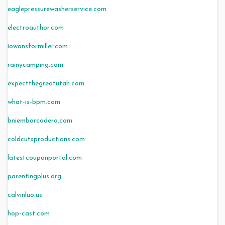
eaglepressurewasherservice.com
electroauthor.com
iowansformiller.com
rainycamping.com
expectthegreatutah.com
what-is-bpm.com
bniembarcadero.com
coldcutsproductions.com
latestcouponportal.com
parentingplus.org
calvinluo.us
hop-cast.com