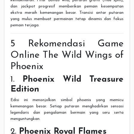
kemakmuran. Fitur
bonus wild
, putaran gratis (
free spin
),
dan jackpot progresif memberikan pemain kesempatan
ekstra meraih kemenangan besar. Transisi antar putaran
yang mulus membuat permainan tetap dinamis dan fokus
pemain terjaga.
5 Rekomendasi Game
Online The Wild Wings of
Phoenix
1.
Phoenix Wild Treasure
Edition
Edisi ini menonjolkan simbol phoenix yang memicu
kemenangan besar. Setiap putaran menghadirkan sensasi
legendaris dan pengalaman bermain yang seru serta
menguntungkan.
2.
Phoenix Royal Flames