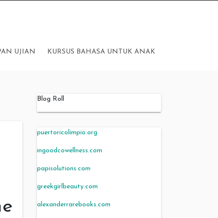
PAN UJIAN
KURSUS BAHASA UNTUK ANAK
Blog Roll
puertoricolimpio.org
ingoodcowellness.com
papisolutions.com
greekgirlbeauty.com
me
alexanderrarebooks.com