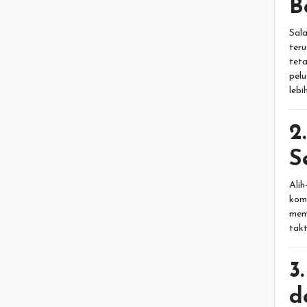
B
Sal
ter
tet
pelu
lebi
2
S
Ali
kom
mem
tak
3
d