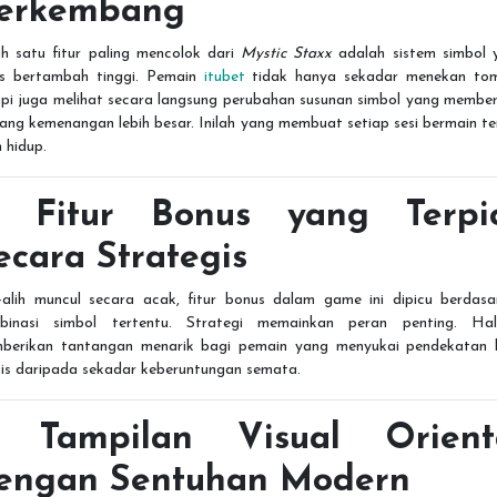
erkembang
ah satu fitur paling mencolok dari
Mystic Staxx
adalah sistem simbol 
us bertambah tinggi. Pemain
itubet
tidak hanya sekadar menekan tom
api juga melihat secara langsung perubahan susunan simbol yang member
ang kemenangan lebih besar. Inilah yang membuat setiap sesi bermain t
h hidup.
. Fitur Bonus yang Terpi
ecara Strategis
h-alih muncul secara acak, fitur bonus dalam game ini dipicu berdasa
binasi simbol tertentu. Strategi memainkan peran penting. Hal
berikan tantangan menarik bagi pemain yang menyukai pendekatan l
tis daripada sekadar keberuntungan semata.
. Tampilan Visual Orient
engan Sentuhan Modern