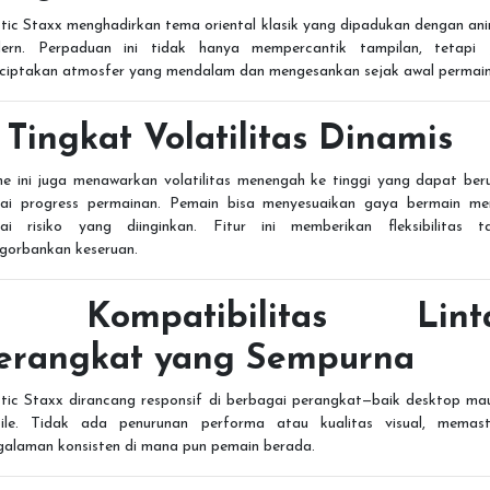
tic Staxx menghadirkan tema oriental klasik yang dipadukan dengan ani
ern. Perpaduan ini tidak hanya mempercantik tampilan, tetapi 
ciptakan atmosfer yang mendalam dan mengesankan sejak awal permain
. Tingkat Volatilitas Dinamis
e ini juga menawarkan volatilitas menengah ke tinggi yang dapat ber
uai progress permainan. Pemain bisa menyesuaikan gaya bermain me
uai risiko yang diinginkan. Fitur ini memberikan fleksibilitas t
gorbankan keseruan.
. Kompatibilitas Lint
erangkat yang Sempurna
tic Staxx dirancang responsif di berbagai perangkat—baik desktop ma
ile. Tidak ada penurunan performa atau kualitas visual, memast
galaman konsisten di mana pun pemain berada.