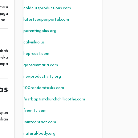
masi
coldcutsproductions.com
juga
latestcouponportal.com
an.
parentingplus.org
calvinluo.us
ubah
hop-cast.com
reka
anpa
goteammaria.com
newproductivity.org
as
100randomtasks.com
firstbaptistchurchchillicothe.com
free-itv.com
upun
ikan
jointcontact.com
natural-body.org