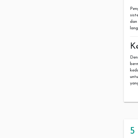
Pen
sis
dan
lang
K
Den
ber
ked
unt
yang
5