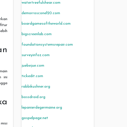
watertreefulshear.com
demorrosconel20.com
rkan
boardgamesoftheworld.com
itur
ebih
bigscreenlab.com
foundationsystemsrepair.com
an
surveyinfoz.com
juebejue.com
main
tickedit.com
 ini
ngga
rabbikushner.org
bossdroid.org
ka
lepanierdegermaine.org
gospelpage.net
misi